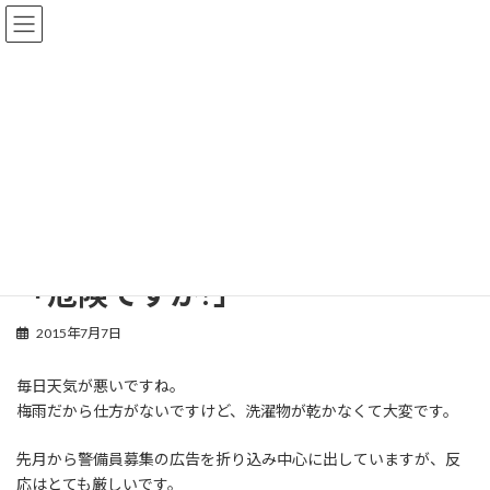
コ
ナ
ン
ビ
テ
ゲ
ン
ー
ツ
シ
へ
ョ
お知らせ
ス
ン
キ
に
ッ
移
プ
動
HOME
お知らせ
ブログ
「危険ですか?」
「危険ですか?」
2015年7月7日
毎日天気が悪いですね。
梅雨だから仕方がないですけど、洗濯物が乾かなくて大変です。
先月から警備員募集の広告を折り込み中心に出していますが、反
応はとても厳しいです。